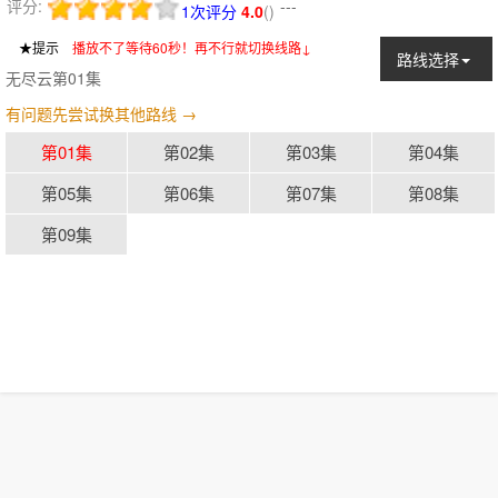
评分:
---
1次评分
4.0
(
)
★提示
：
播放不了等待60秒！再不行就切换线路↓
路线选择
无尽云第01集
有问题先尝试换其他路线 →
第01集
第02集
第03集
第04集
第05集
第06集
第07集
第08集
第09集