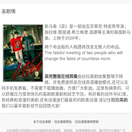
巫剧情
新马泰《巫》是一部由瓦苏蒂克·特皮奇导演；
翁拉维·那提通,希兰格里·昌康等主演的泰国新马
泰。上映于2026年，
两个命运般的人相遇将改变无数人的命运。
The fateful meeting of two people who will
change the fates of countless more.
巫完整版在线观看
由拉拉美剧收集整理于网
络，并免费提供
巫
在线高清播放模式,还可以支
持手机免费看，不需要下载播放器，方便广大影迷。这里有搞笑的、可
以舒缓压力增添快乐的喜剧欧美剧和综艺节目，有好看的动作/科幻类、
有经典和浪漫的美剧,还有动漫迷们最喜欢的欧美动漫,请记住
拉拉美剧
,
我们以最丰富影视节目回馈大家!
关于拉拉美剧
拉拉美剧网址
拉拉美剧使用帮助
拉拉美剧为您提供2026年最新的高清电影、电视剧、动漫等精彩内容。我们的平台拥有广泛