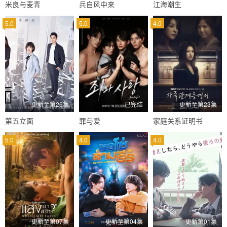
米良与麦青
兵自风中来
江海潮生
5.0
5.0
4.0
更新至第26集
已完结
更新至第23集
第五立面
罪与爱
家庭关系证明书
5.0
4.0
4.0
更新至第07集
更新至第04集
更新第01集