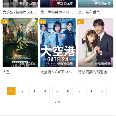
更新第03集
更新第05集
更新第94集
大追踪?警视厅SSBC强行犯系?第二季
第一声啼哭母子救命急救班
风，带有香气
3.0
4.0
4.0
更新第08集
更新第03集
更新第05集
人鱼
大空港～GATE24～
冷淡同期的溺爱癖
1
2
3
4
5
6
7
8
>
..701