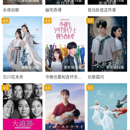
更新第18集
更新第14集
更新第19集
长夜如歌
幽宅奇谭
我当卧底这件事
4.0
4.0
3.0
更新第24集
更新第06集
更新第24集
忘川花未央
今晚也要和连环杀手约会
长歌莫问
4.0
4.0
3.0