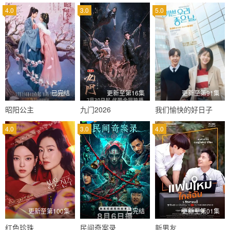
4.0
3.0
5.0
已完结
更新至第16集
更新至第91集
昭阳公主
九门2026
我们愉快的好日子
4.0
3.0
4.0
更新至第100集
已完结
更新至第01集
红色珍珠
民间奇案录
新男友