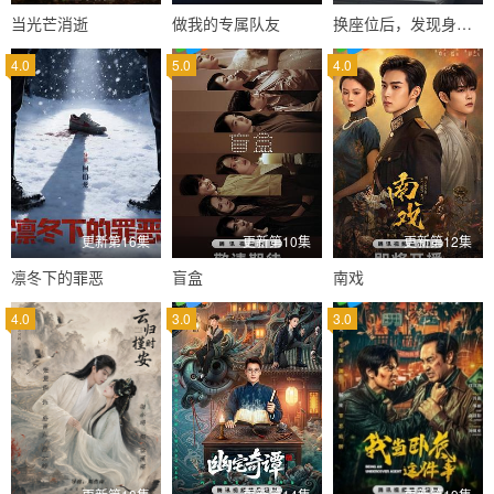
当光芒消逝
做我的专属队友
换座位后，发现身后的男生好像喜欢我
4.0
5.0
4.0
更新第16集
更新第10集
更新第12集
凛冬下的罪恶
盲盒
南戏
4.0
3.0
3.0