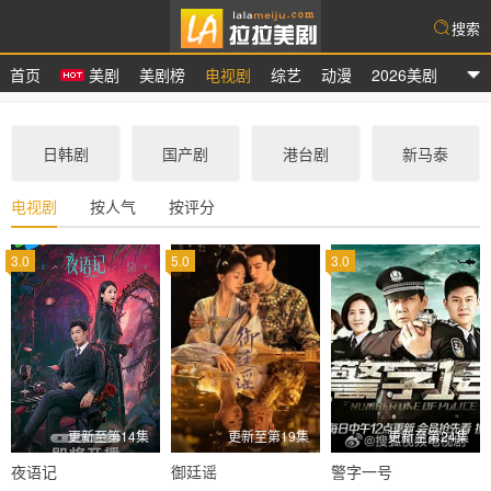
搜索
首页
美剧
美剧榜
电视剧
综艺
动漫
2026美剧
拉拉美剧
日韩剧
国产剧
港台剧
新马泰
电视剧
按人气
按评分
3.0
5.0
3.0
更新至第14集
更新至第19集
更新至第24集
夜语记
御廷谣
警字一号