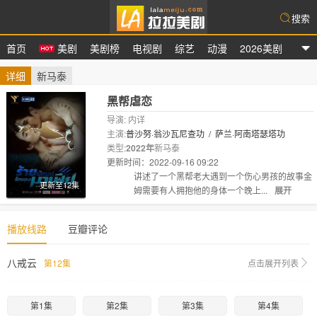
搜索
首页
美剧
美剧榜
电视剧
综艺
动漫
2026美剧
拉拉美剧
详细
新马泰
黑帮虐恋
导演: 内详
主演:
普沙努·翁沙瓦尼查功
/
萨兰·阿南塔瑟塔功
类型:
2022年
新马泰
更新时间：2022-09-16 09:22
剧情:
讲述了一个黑帮老大遇到一个伤心男孩的故事金
更新至12集
姆需要有人拥抱他的身体一个晚上...
展开
播放线路
豆瓣评论
八戒云
第12集
点击展开列表
第1集
第2集
第3集
第4集