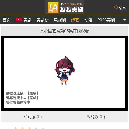
搜索
首页
美剧
美剧榜
电视剧
综艺
动漫
2026美剧
拉拉美剧
真心园艺秀第05集在线观看
顶(
0
)
踩(
0
)