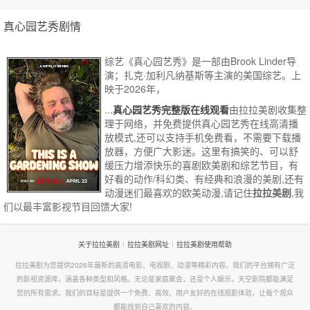
真心园艺秀剧情
综艺《真心园艺秀》是一部由Brook Linder导
演；扎克·加利凡纳基斯等主演的美国综艺。上
映于2026年，
...
真心园艺秀完整版在线观看
由拉拉美剧收集整
理于网络，并免费提供
真心园艺秀
在线高清播
放模式,还可以支持手机免费看，不需要下载播
放器，方便广大影迷。这里有搞笑的、可以舒
缓压力增添快乐的喜剧欧美剧和综艺节目，有
好看的动作/科幻类、有经典和浪漫的美剧,还有
动漫迷们最喜欢的欧美动漫,请记住
拉拉美剧
,我
们以最丰富影视节目回馈大家!
关于拉拉美剧
拉拉美剧网址
拉拉美剧使用帮助
拉拉美剧为您提供2026年最新的高清电影、电视剧、动漫等精彩内容。我们的平台拥有广泛
的影视资源库，涵盖各种类型和风格。无论是家庭聚会，还是个人娱乐，天空影院都能满足
您的所有需求。我们的目标是提供一个免费、高效、用户友好的在线观影体验，让每个观众
都能找到自己喜欢的内容。