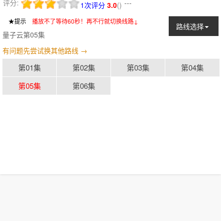
评分:
---
1次评分
3.0
(
)
★提示
：
播放不了等待60秒！再不行就切换线路↓
路线选择
量子云第05集
有问题先尝试换其他路线 →
第01集
第02集
第03集
第04集
第05集
第06集