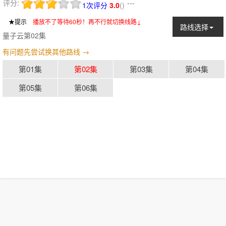
评分:
---
1次评分
3.0
(
)
★提示
：
播放不了等待60秒！再不行就切换线路↓
路线选择
量子云第02集
有问题先尝试换其他路线 →
第01集
第02集
第03集
第04集
第05集
第06集