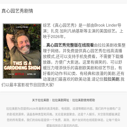
真心园艺秀剧情
综艺《真心园艺秀》是一部由Brook Linder导
演；扎克·加利凡纳基斯等主演的美国综艺。上
映于2026年，
...
真心园艺秀完整版在线观看
由拉拉美剧收集整
理于网络，并免费提供
真心园艺秀
在线高清播
放模式,还可以支持手机免费看，不需要下载播
放器，方便广大影迷。这里有搞笑的、可以舒
缓压力增添快乐的喜剧欧美剧和综艺节目，有
好看的动作/科幻类、有经典和浪漫的美剧,还有
动漫迷们最喜欢的欧美动漫,请记住
拉拉美剧
,我
们以最丰富影视节目回馈大家!
关于拉拉美剧
拉拉美剧网址
拉拉美剧使用帮助
拉拉美剧为您提供2026年最新的高清电影、电视剧、动漫等精彩内容。我们的平台拥有广泛
的影视资源库，涵盖各种类型和风格。无论是家庭聚会，还是个人娱乐，天空影院都能满足
您的所有需求。我们的目标是提供一个免费、高效、用户友好的在线观影体验，让每个观众
都能找到自己喜欢的内容。