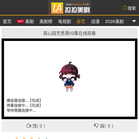
搜索
首页
美剧
美剧榜
电视剧
综艺
动漫
2026美剧
拉拉美剧
真心园艺秀第02集在线观看
顶(
0
)
踩(
0
)