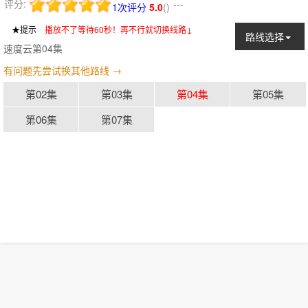
评分:
---
1次评分
5.0
(
)
★提示
：
播放不了等待60秒！再不行就切换线路↓
路线选择
速度云第04集
有问题先尝试换其他路线 →
第02集
第03集
第04集
第05集
第06集
第07集