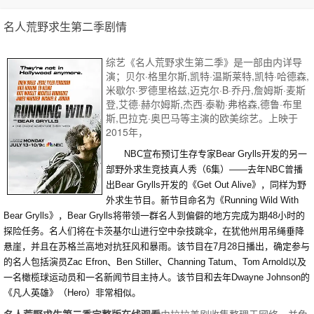
名人荒野求生第二季剧情
综艺《名人荒野求生第二季》是一部由内详导
演；贝尔·格里尔斯,凯特·温斯莱特,凯特·哈德森,
米歇尔·罗德里格兹,迈克尔·B·乔丹,詹姆斯·麦斯
登,艾德·赫尔姆斯,杰西·泰勒·弗格森,德鲁·布里
斯,巴拉克·奥巴马等主演的欧美综艺。上映于
2015年，
NBC宣布预订生存专家Bear Grylls开发的另一
部野外求生竞技真人秀（6集）——去年NBC曾播
出Bear Grylls开发的《Get Out Alive》，同样为野
外求生节目。新节目命名为《Running Wild With
Bear Grylls》，Bear Grylls将带领一群名人到偏僻的地方完成为期48小时的
探险任务。名人们将在卡茨基尔山进行空中杂技跳伞，在犹他州用吊绳垂降
悬崖，并且在苏格兰高地对抗狂风和暴雨。该节目在7月28日播出，确定参与
的名人包括演员Zac Efron、Ben Stiller、Channing Tatum、Tom Arnold以及
一名橄榄球运动员和一名新闻节目主持人。该节目和去年Dwayne Johnson的
《凡人英雄》（Hero）非常相似。