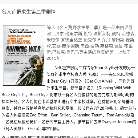
名人荒野求生第二季剧情
综艺《名人荒野求生第二季》是一部由内详导
演；贝尔·格里尔斯,凯特·温斯莱特,凯特·哈德森,
米歇尔·罗德里格兹,迈克尔·B·乔丹,詹姆斯·麦斯
登,艾德·赫尔姆斯,杰西·泰勒·弗格森,德鲁·布里
斯,巴拉克·奥巴马等主演的欧美综艺。上映于
2015年，
NBC宣布预订生存专家Bear Grylls开发的另一
部野外求生竞技真人秀（6集）——去年NBC曾播
出Bear Grylls开发的《Get Out Alive》，同样为野
外求生节目。新节目命名为《Running Wild With
Bear Grylls》，Bear Grylls将带领一群名人到偏僻的地方完成为期48小时的
探险任务。名人们将在卡茨基尔山进行空中杂技跳伞，在犹他州用吊绳垂降
悬崖，并且在苏格兰高地对抗狂风和暴雨。该节目在7月28日播出，确定参与
的名人包括演员Zac Efron、Ben Stiller、Channing Tatum、Tom Arnold以及
一名橄榄球运动员和一名新闻节目主持人。该节目和去年Dwayne Johnson的
《凡人英雄》（Hero）非常相似。