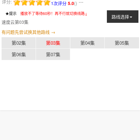
评分:
---
1次评分
5.0
(
)
★提示
：
播放不了等待60秒！再不行就切换线路↓
路线选择
速度云第03集
有问题先尝试换其他路线 →
第02集
第03集
第04集
第05集
第06集
第07集