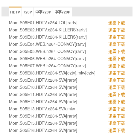
HDTV
720P
中字720P
中字720P
Mom.S05E01.HDTV.x264-LOL[rartv]
迅雷下载
Mom.S05E02.HDTV.x264-KILLERS[rartv]
迅雷下载
Mom.S05E03.HDTV.x264-KILLERS[rartv]
迅雷下载
Mom.S05E04.WEB.h264-CONVOY[rartv]
迅雷下载
Mom.S05E05.WEB.h264-CONVOY[rartv]
迅雷下载
Mom.S05E06.WEB.h264-CONVOY[rartv]
迅雷下载
Mom.S05E07.WEB.h264-CONVOY[rartv]
迅雷下载
Mom.S05E08.HDTV.x264-SVA[eztv].mkv[eztv]
迅雷下载
Mom.S05E09.HDTV.x264-SVA[rartv]
迅雷下载
Mom.S05E10.HDTV.x264-SVA[rartv]
迅雷下载
Mom.S05E11.HDTV.x264-SVA[rartv]
迅雷下载
Mom.S05E12.HDTV.x264-SVA[rartv]
迅雷下载
Mom.S05E13.HDTV.x264-SVA.mkv
迅雷下载
Mom.S05E14.HDTV.x264-SVA[rartv]
迅雷下载
Mom.S05E15.HDTV.x264-SVA[rartv]
迅雷下载
Mom.S05E16.HDTV.x264-SVA[rartv]
迅雷下载