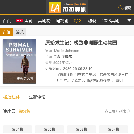
搜索
首页
美剧
美剧榜
电视剧
综艺
动漫
2026美剧
拉拉美剧
详细
综艺
原始求生记：极致非洲野生动物园
导演: Martin Johnson
主演:
黑森·奥戴尔
类型:
2023年
综艺
更新时间：2026-06-06 22:40
剧情:
了解他们如何在这个星球上最恶劣的环境生存了
更新第06集
几千年。哈森加入部落在厄瓜多尔...
展开
播放线路
豆瓣评论
速度云
第06集
点击展开列表
第01集
第02集
第03集
第04集