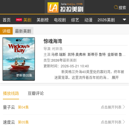
搜索
首页
美剧
美剧榜
电视剧
综艺
动漫
2026美剧
拉拉美剧
详细
最新美剧
惊魂海湾
导演: 村井浩
主演:
马修·瑞斯
凯特·奥弗林
斯蒂芬·鲁特
金斯顿·鲁米·
索斯威克
类型:
2026年
凯文·卡罗尔
最新美剧
戴尔·迪奇
Ava
Gaudet
威廉
·..
更新时间：2026-05-21 10:40
剧情:
新英格兰外海40英里处的寡妇湾，终年被
更新第05集
迷雾笼罩。这里流传着百年前的海...
展开
播放线路
豆瓣评论
量子云
第04集
点击展开列表
速度云
第05集
点击展开列表