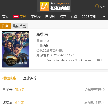
搜索
首页
美剧
美剧榜
电视剧
综艺
动漫
2026美剧
拉拉美剧
详细
最新美剧
骗徒港
导演: 内详
主演:
内详
类型:
2026年
最新美剧
更新时间：2026-06-08 14:40
剧情:
Production details for Crookhaven, ...
展开
更新至06集
播放线路
豆瓣评论
量子云
第08集
点击展开列表
速度云
第05集
点击展开列表