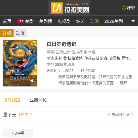
搜索
首页
美剧
美剧榜
电视剧
综艺
动漫
2026美剧
拉拉美剧
详细
动漫
白日梦奇遇记
导演: 亚历山大·伍,埃里克·本森
主演:
朱莉·黄·拉帕波特
伊莱亚斯·詹森
克雷格·罗宾
森
类型:
刘思慕
2025年
克里斯汀·米利欧缇
动漫
海莉·马格帕利
鲍伯·伯
根
更新时间：2025-11-16 22:32
扎卡里·诺..
剧情:
史蒂威和弟弟艾略特踏上狂野荒诞的梦境之旅，
HD
请求睡魔赐给他们一个完美的家庭...
展开
播放线路
豆瓣评论
量子云
HD中字
点击展开列表
HD中字