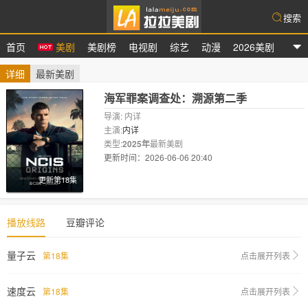
搜索
首页
美剧
美剧榜
电视剧
综艺
动漫
2026美剧
拉拉美剧
详细
最新美剧
海军罪案调查处：溯源第二季
导演: 内详
主演:
内详
类型:
2025年
最新美剧
更新时间：2026-06-06 20:40
剧情:
更新第18集
播放线路
豆瓣评论
量子云
第18集
点击展开列表
速度云
第18集
点击展开列表