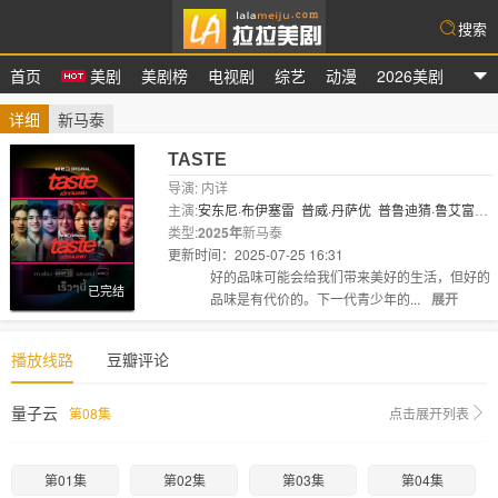
搜索
首页
美剧
美剧榜
电视剧
综艺
动漫
2026美剧
拉拉美剧
详细
新马泰
TASTE
导演: 内详
主演:
安东尼·布伊塞雷
普威·丹萨优
普鲁迪猜·鲁艾富潘
特
类型:
Boom Saharat Thiempan
2025年
新马泰
苏查妲·颂潘
瓦西塔..
更新时间：2025-07-25 16:31
剧情:
好的品味可能会给我们带来美好的生活，但好的
已完结
品味是有代价的。下一代青少年的...
展开
播放线路
豆瓣评论
量子云
第08集
点击展开列表
第01集
第02集
第03集
第04集