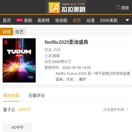
搜索
首页
美剧
美剧榜
电视剧
综艺
动漫
2026美剧
拉拉美剧
详细
综艺
Netflix2025影迷盛典
导演: 内详
主演:
内详
类型:
2025年
综艺
更新时间：2025-06-09 19:45
剧情:
Netflix Tudum 2025 是一场不容错过的现场直播
HD
盛典，庆祝...
展开
播放线路
豆瓣评论
量子云
HD中字
点击展开列表
HD中字