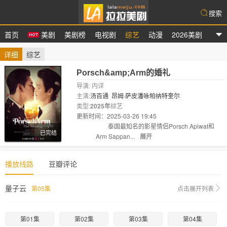
搜索
首页
美剧
美剧榜
电视剧
综艺
动漫
2026美剧
拉拉美剧
详细
综艺
Porsch&amp;Arm的婚礼
导演: 内详
主演:
汤百通
昂姆·萨皮潘咏帕纳特奎尔
类型:
2025年
综艺
更新时间：2025-03-26 19:45
剧情:
泰国最知名的影星情侣Porsch Apiwat和
已完结
Arm Sappan...
展开
播放线路
豆瓣评论
量子云
第05集
点击展开列表
第01集
第02集
第03集
第04集