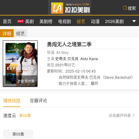
搜索
首页
美剧
美剧榜
电视剧
综艺
动漫
2026美剧
拉拉美剧
详细
综艺
勇闯无人之境第二季
导演: Ali May
主演:
史蒂夫·贝克肖
Aldo Kane
类型:
2021年
综艺
更新时间：2025-02-10 06:45
剧情:
自然探险家史蒂夫·巴克肖（Steve Backshall）
更新第05集
致力于探索人类...
展开
播放线路
豆瓣评论
速度云
第05集
点击展开列表
第05集