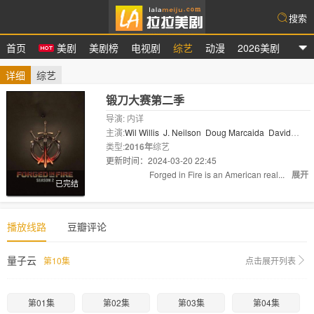
搜索
首页
美剧
美剧榜
电视剧
综艺
动漫
2026美剧
拉拉美剧
详细
综艺
锻刀大赛第二季
导演: 内详
主演:
Wil Willis
J. Neilson
Doug Marcaida
David
Baker
类型:
2016年
综艺
更新时间：2024-03-20 22:45
剧情:
Forged in Fire is an American real...
展开
已完结
播放线路
豆瓣评论
量子云
第10集
点击展开列表
第01集
第02集
第03集
第04集