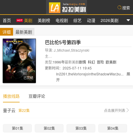
搜索
首页
美剧
美剧榜
电视剧
综艺
动漫
2026美剧
拉拉美剧
详细
最新美剧
巴比伦5号第四季
导演: J.,Michael,Straczynski
主
演:
类型:
Bruce
1996年
Boxleitner
最新美剧
Michael
剧情
科幻
O'Hare
冒险
欧美剧
Claudia
Christi
更新时间：2025-07-11 19:45
剧情:
In2261,theVorlonsjointheShadowWar,bu...
展
已完结
开
播放线路
豆瓣评论
量子云
第22集
点击展开列表
第01集
第02集
第03集
第04集