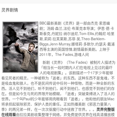
灵界剧情
BBC最新美剧《灵界》是一部由杰克·索恩编
剧；汤姆·森兰,法伦·布莱克本导演；伊恩·德·卡
斯泰克,丹妮拉·纳尔迪尼,Tom·Ellis,约翰尼·哈里
斯,莉莉·拉芙莱斯,苏菲·吴,Theo·Barklem-
Biggs,Jenn·Murray,娜塔莉·多默尔,约瑟夫·戴浦
西等主演的英国惊悚,剧情最新美剧。上映于
2011年，The Fades,游魂人间
新剧《灵界》（The Fades）被制片人描述为
「相当长一段时期内人们在电视上见过的最吓
人的电视剧集」。该剧描述一个17岁少年能够
看见死者的精灵，一种被称为「逝者」的东西。这种东西不是鬼魂，不
是吸血鬼和狼人，也不是民间传说中任何一种怪物，而是一种全新的东
西。活人见不到他们，听不到他们，闻不到他们，也感觉不到他们的存
在。但是如今生与死的界限开始模糊，「逝者」突破束缚进入了活人的
世界。一个叫Paul的少年能够用肉眼看到「逝者」，他和他的朋友Mac
将承担起驱除邪灵、保护人类的重任。正如热播美剧《邪恶力量第八
季》的两兄弟一样，在一次次驱魔行动中拯救了世界。。。
灵界完整版
在线观看
由拉拉美剧收集整理于网络，并免费提供
灵界
在线高清播放模