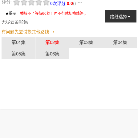
评分:
---
0次评分
0.0
(
)
★提示
：
播放不了等待60秒！再不行就切换线路↓
路线选择
无尽云第02集
有问题先尝试换其他路线 →
第01集
第02集
第03集
第04集
第05集
第06集