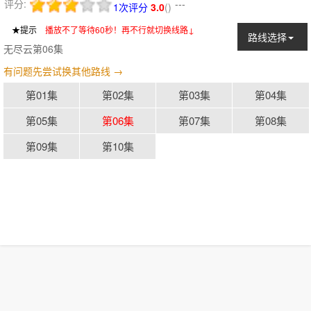
评分:
---
1次评分
3.0
(
)
★提示
：
播放不了等待60秒！再不行就切换线路↓
路线选择
无尽云第06集
有问题先尝试换其他路线 →
第01集
第02集
第03集
第04集
第05集
第06集
第07集
第08集
第09集
第10集