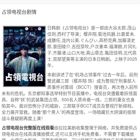
占领电视台剧情
日韩剧《占领电视台》是一部由大谷太郎,茂山
佳则,西村了导演；樱井翔,菊池风磨,比嘉爱未,
成膳任,泷内公美,ぐんぴぃ,高桥克典,加藤清史
郎,曾田陵介,吉田芽吹,户次重幸,福澤朗,片冈礼
子,齐藤渚,山口大地,真山章志,亀田佳明,北代高
士,宫部望美等主演的日本日韩剧。上映于2025
年，
本剧讲述了在“机场占领事件”过去一年后，前刑
警武藏三郎（樱井翔 饰）成为警视厅刑事部人
质事件对策班（BCCT）搜查员，再次卷入前所
未有的危机。东京都知事选举特别节目直播中，电视台突遭戴着妖怪面
具、自称“妖”的武装集团占领，500名人质命悬一线，三郎的妻女也身
陷其中。面对恐怖分子的威胁，三郎联手BCCT成员及警视厅新搭档，
全力展开营救。随着“那个男人”的再度登场，一场暗藏巨大阴谋的极限
战斗悬疑剧再度上演！
占领电视台完整版在线观看
由拉拉美剧收集整理于网络，并免费提供
占
领电视台
在线高清播放模式,还可以支持手机免费看，不需要下载播放