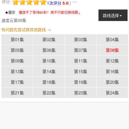
评分:
---
1次评分
5.0
(
)
★提示
：
播放不了等待60秒！再不行就切换线路↓
路线选择
速度云第08集
有问题先尝试换其他路线 →
第01集
第02集
第03集
第04集
第05集
第06集
第07集
第08集
第09集
第10集
第11集
第12集
第13集
第14集
第15集
第16集
第17集
第18集
第19集
第20集
第21集
第22集
第23集
第24集