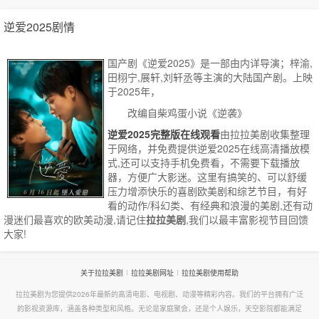
逆爱2025剧情
国产剧《逆爱2025》是一部由内详导演；梓渝,
田栩宁,展轩,刘轩丞等主演的大陆国产剧。上映
于2025年，
改编自柴鸡蛋小说《逆袭》
逆爱2025完整版在线观看
由拉拉美剧收集整理
于网络，并免费提供
逆爱2025
在线高清播放模
式,还可以支持手机免费看，不需要下载播放
器，方便广大影迷。这里有搞笑的、可以舒缓
压力增添快乐的喜剧欧美剧和综艺节目，有好
看的动作/科幻类、有经典和浪漫的美剧,还有动
漫迷们最喜欢的欧美动漫,请记住
拉拉美剧
,我们以最丰富影视节目回馈
大家!
关于拉拉美剧
拉拉美剧网址
拉拉美剧使用帮助
拉拉美剧为您提供2026年最新的高清电影、电视剧、动漫等精彩内容。我们的平台拥有广泛
的影视资源库，涵盖各种类型和风格。无论是家庭聚会，还是个人娱乐，天空影院都能满足