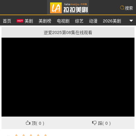
搜索
首页
美剧
美剧榜
电视剧
综艺
动漫
2026美剧
拉拉美剧
逆爱2025第08集在线观看
顶(
0
)
踩(
0
)