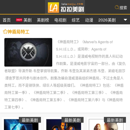
搜索
首页
美剧
美剧榜
电视剧
综艺
动漫
2026美剧
拉拉美剧
神盾局特工
《神盾局特工》（Marvel's Agents of
S.H.I.E.L.D.，或简称：Agents of
S.H.I.E.L.D.）是漫威电视制作的真人科幻动
作剧集，是漫威电影宇宙的一部分，由《复仇
者联盟》导演乔斯·韦登掌镜导航集，乔斯·韦登及其弟弟杰德·韦登、弟媳毛丽莎
·谭查罗恩共同参与剧本创作。剧集改编自漫威漫画组织神盾局，不过主角是人
类特工，而不是钢铁侠、绿巨人等超级英雄们。 《神盾局特工》包括：《神盾
局特工第一季》、《神盾局特工第二季》、《神盾局特工第三季》、《神盾局
特工第四季》、《神盾局特工第五季》、《神盾局特工第六季》与《神盾局特
工第七季》。
最新美剧
最新美剧
最新美剧