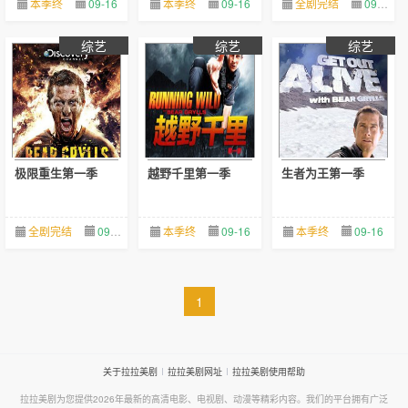
本季终
09-16
本季终
09-16
全剧完结
09-16
综艺
综艺
综艺
极限重生第一季
越野千里第一季
生者为王第一季
全剧完结
09-16
本季终
09-16
本季终
09-16
1
关于拉拉美剧
拉拉美剧网址
拉拉美剧使用帮助
拉拉美剧为您提供2026年最新的高清电影、电视剧、动漫等精彩内容。我们的平台拥有广泛