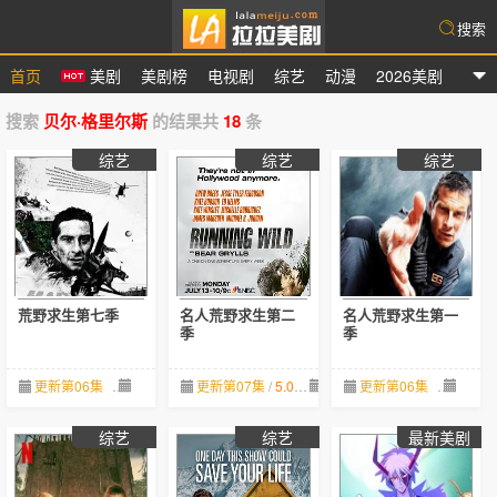
搜索
首页
美剧
美剧榜
电视剧
综艺
动漫
2026美剧
拉拉美剧
搜索
贝尔·格里尔斯
的结果共
18
条
综艺
综艺
综艺
荒野求生第七季
名人荒野求生第二
名人荒野求生第一
季
季
更新第06集
04-04
更新第07集
/
5.0
04-04
更新第06集
04-04
综艺
综艺
最新美剧