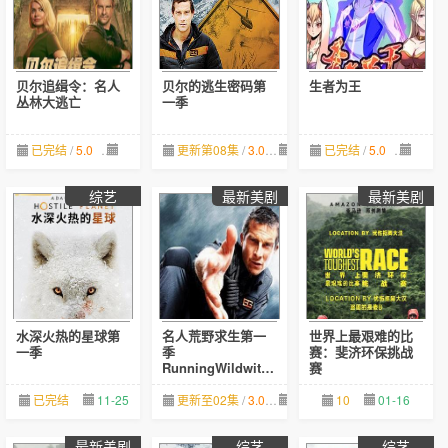
贝尔追缉令：名人
贝尔的逃生密码第
生者为王
丛林大逃亡
一季
已完结
/
5.0
02-07
更新第08集
/
3.0
01-10
已完结
/
5.0
03-21
综艺
最新美剧
最新美剧
水深火热的星球第
名人荒野求生第一
世界上最艰难的比
一季
季
赛：斐济环保挑战
RunningWildwithBearGryllsSeason1
赛
已完结
11-25
更新至02集
/
3.0
09-25
10
01-16
最新美剧
综艺
综艺