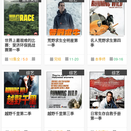
世界上最艰难的比
荒野求生全明星第
名人荒野求生第四
赛：斐济环保挑战
一季
季
赛第一季
10集全
/
5.0
04-30
完结
11-20
本季终
09-16
综艺
综艺
综艺
越野千里第二季
越野千里第三季
日常生存自救手册
第一季