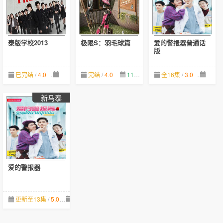
泰版学校2013
极限S：羽毛球篇
爱的警报器普通话
版
已完结
/
4.0
12-05
完结
/
4.0
11-21
全16集
/
3.0
01-13
新马泰
爱的警报器
更新至13集
/
5.0
09-26