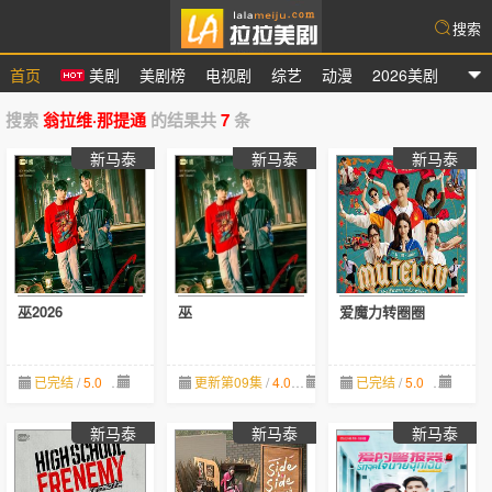
搜索
首页
美剧
美剧榜
电视剧
综艺
动漫
2026美剧
拉拉美剧
搜索
翁拉维·那提通
的结果共
7
条
新马泰
新马泰
新马泰
巫2026
巫
爱魔力转圈圈
已完结
/
5.0
07-02
更新第09集
/
4.0
07-01
已完结
/
5.0
03-03
新马泰
新马泰
新马泰