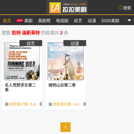
搜索
首页
美剧
美剧榜
电视剧
综艺
动漫
2026美剧
拉拉美剧
搜索
凯特·温斯莱特
的结果共
2
条
综艺
动漫
名人荒野求生第二
姆明山谷第二季
季
更新第07集
/
5.0
04-04
更新第26集
/
4.0
09-29
1